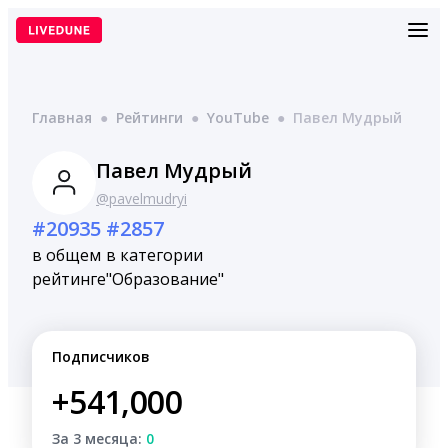
Перейти
к
содержимому
Главная
●
Рейтинги
●
YouTube
●
Павел Мудрый
Павел Мудрый
@pavelmudryi
#20935
#2857
в общем
в категории
рейтинге
"Образование"
Подписчиков
+541,000
За 3 месяца:
0