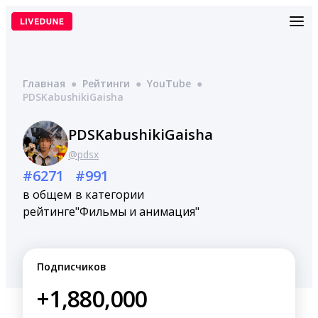
Перейти
к
содержимому
Главная
●
Рейтинги
●
YouTube
●
PDSKabushikiGaisha
PDSKabushikiGaisha
@pdsx
#6271
#991
в общем
в категории
рейтинге
"Фильмы и анимация"
Подписчиков
+1,880,000