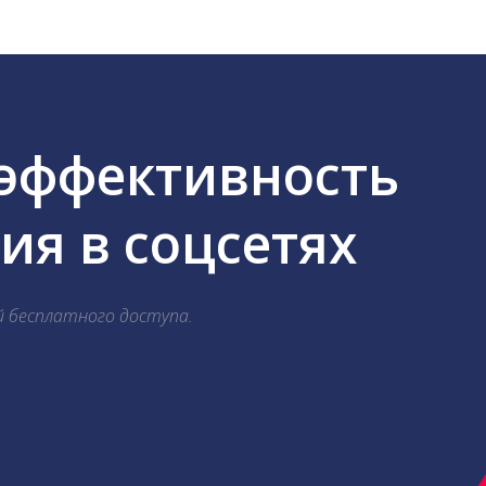
 эффективность
я в соцсетях
й бесплатного доступа.