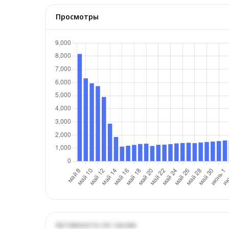
Просмотры
Активность по часам