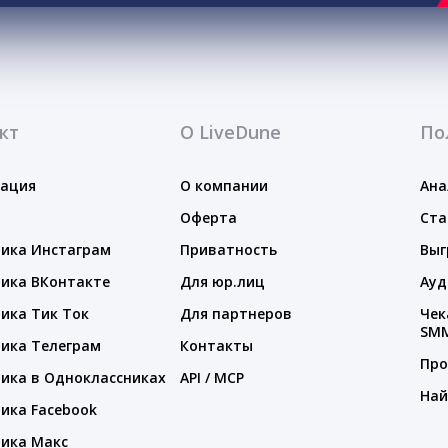
кт
О LiveDune
По
тация
О компании
Ана
Оферта
Ста
ика Инстаграм
Приватность
Выг
ика ВКонтакте
Для юр.лиц
Ауд
ика Тик Ток
Для партнеров
Чек
SM
ика Телеграм
Контакты
Про
ика в Одноклассниках
API / MCP
Най
ика Facebook
ика Макс