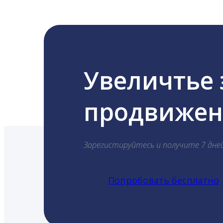
Увеличтье
продвижени
Зарегистируйтесь и получите 7 дне
Попробовать бесплатно