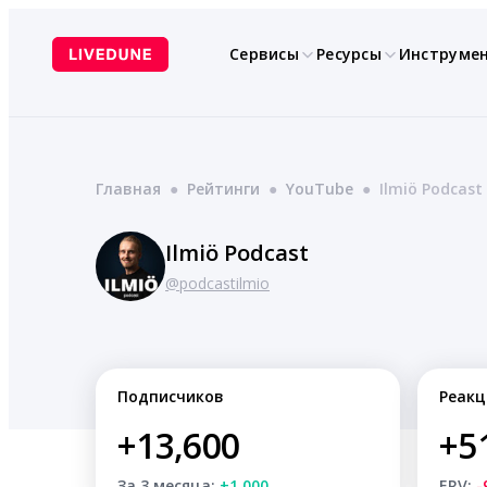
Перейти
к
Сервисы
Ресурсы
Инструме
содержимому
Главная
●
Рейтинги
●
YouTube
●
Ilmiö Podcast
Ilmiö Podcast
@podcastilmio
Подписчиков
Реакц
+13,600
+5
За 3 месяца:
+1,000
ERV:
-