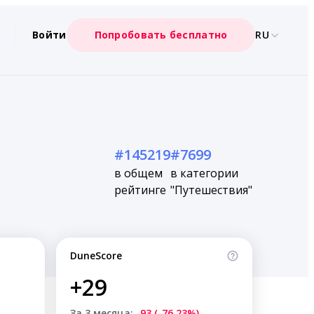
Войти
Попробовать бесплатно
RU
#145219
#7699
в общем
в категории
рейтинге
"Путешествия"
DuneScore
+29
За 3 месяца:
-93 (-76.23%)