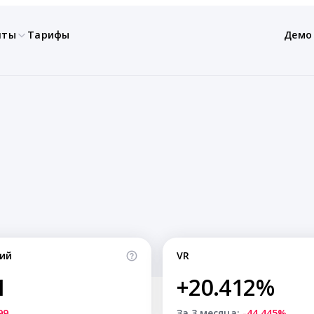
нты
Тарифы
Демо
ий
VR
1
+20.412%
99
За 3 месяца:
-44.445%