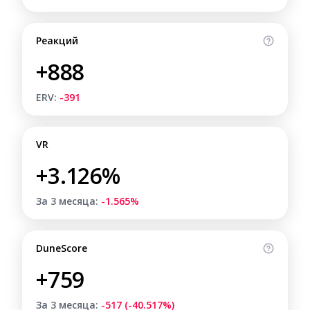
Реакций
+888
ERV:
-391
VR
+3.126%
За 3 месяца:
-1.565%
DuneScore
+759
За 3 месяца:
-517 (-40.517%)