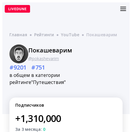
Перейти
к
содержимому
Главная
●
Рейтинги
●
YouTube
●
Покашеварим
Покашеварим
@pokashevarim
#9201
#751
в общем
в категории
рейтинге
"Путешествия"
Подписчиков
+1,310,000
За 3 месяца:
0