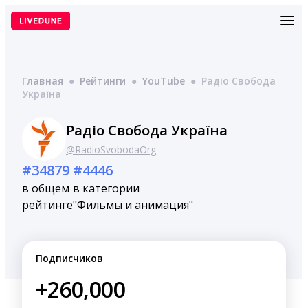
Перейти
к
содержимому
Главная
●
Рейтинги
●
YouTube
●
Радіо Свобода
Україна
Радіо Свобода Україна
@RadioSvobodaOrg
#34879
#4446
в общем
в категории
рейтинге
"Фильмы и анимация"
Подписчиков
+260,000