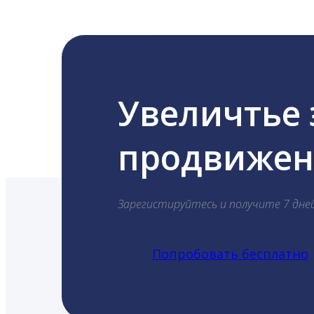
Увеличтье
продвижени
Зарегистируйтесь и получите 7 дне
Попробовать бесплатно