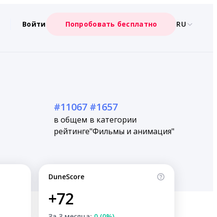
Войти
Попробовать бесплатно
RU
#11067
#1657
в общем
в категории
рейтинге
"Фильмы и анимация"
DuneScore
+72
За 3 месяца:
0 (0%)