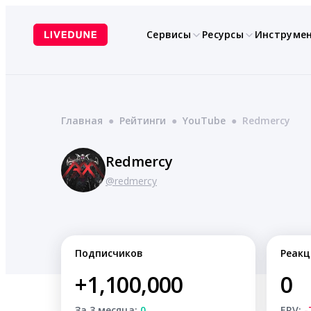
Перейти
к
Сервисы
Ресурсы
Инструме
содержимому
Главная
●
Рейтинги
●
YouTube
●
Redmercy
Redmercy
@redmercy
Подписчиков
Реакц
+1,100,000
0
За 3 месяца:
0
ERV:
-