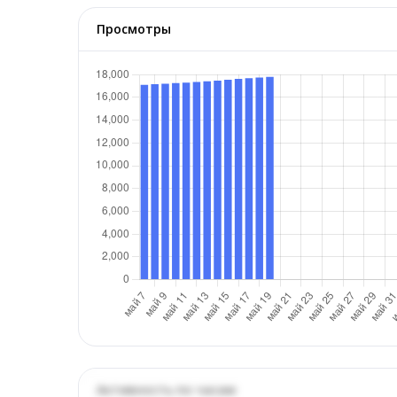
Просмотры
Активность по часам