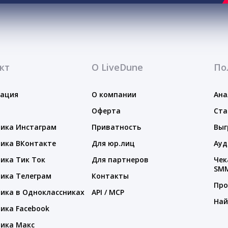
кт
О LiveDune
По
тация
О компании
Ана
Оферта
Ста
ика Инстаграм
Приватность
Выг
ика ВКонтакте
Для юр.лиц
Ауд
ика Тик Ток
Для партнеров
Чек
SM
ика Телеграм
Контакты
Про
ика в Одноклассниках
API / MCP
Най
ика Facebook
ика Макс