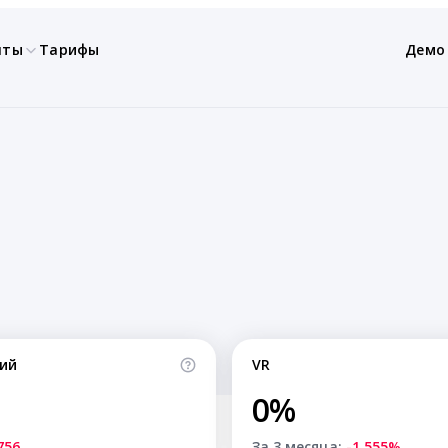
нты
Тарифы
Демо
ий
VR
0%
756
За 3 месяца:
-1.555%