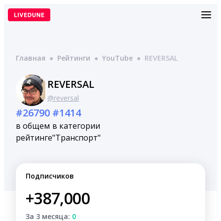
Перейти
к
содержимому
Главная
●
Рейтинги
●
YouTube
●
REVERSAL
REVERSAL
@reversal
#26790
#1414
в общем
в категории
рейтинге
"Транспорт"
Подписчиков
+387,000
За 3 месяца:
0