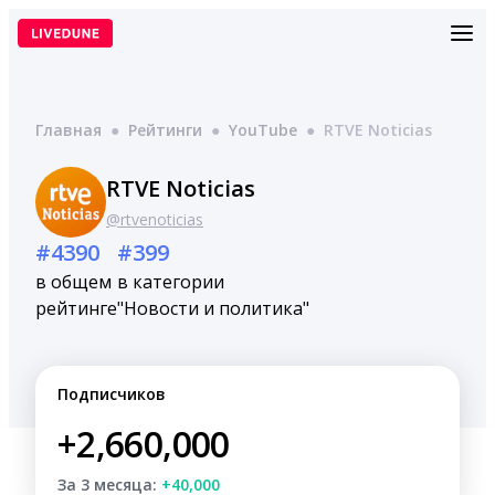
Перейти
к
содержимому
Главная
●
Рейтинги
●
YouTube
●
RTVE Noticias
RTVE Noticias
@rtvenoticias
#4390
#399
в общем
в категории
рейтинге
"Новости и политика"
Подписчиков
+2,660,000
За 3 месяца:
+40,000