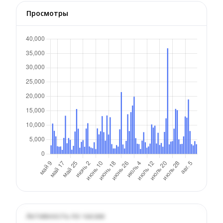
Просмотры
Активность по часам