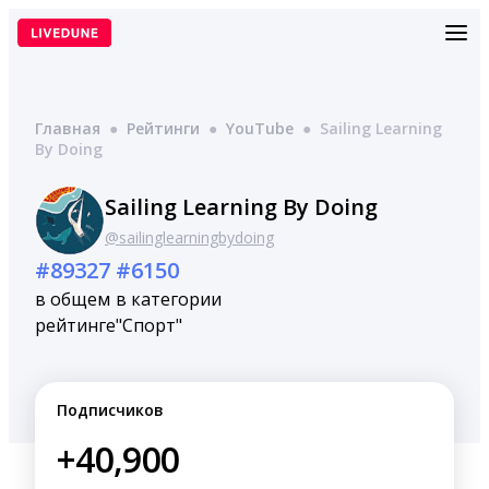
Перейти
к
содержимому
Главная
●
Рейтинги
●
YouTube
●
Sailing Learning
By Doing
Sailing Learning By Doing
@sailinglearningbydoing
#89327
#6150
в общем
в категории
рейтинге
"Спорт"
Подписчиков
+40,900