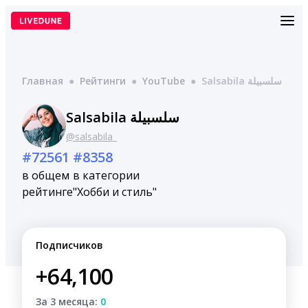
Перейти
к
содержимому
Главная
●
Рейтинги
●
YouTube
●
Salsabila سلسبيلة
Salsabila سلسبيلة
@salsabila_
#72561
#8358
в общем
в категории
рейтинге
"Хобби и стиль"
Подписчиков
+64,100
За 3 месяца:
0