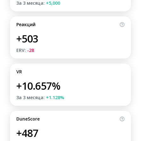
За 3 месяца:
+5,000
Реакций
+503
ERV:
-28
VR
+10.657%
За 3 месяца:
+1.128%
DuneScore
+487