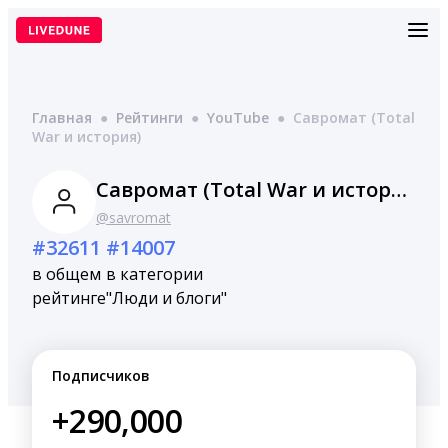
Перейти
к
содержимому
Главная
●
Рейтинги
●
YouTube
●
Савромат (Total
War и история)
Савромат (Total War и история)
@savromat
#32611
#14007
в общем
в категории
рейтинге
"Люди и блоги"
Подписчиков
+290,000