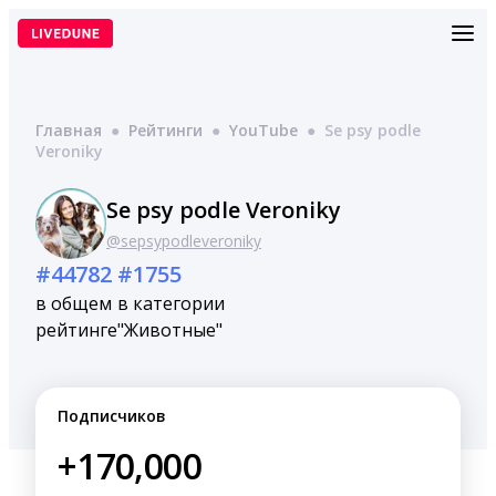
Перейти
к
содержимому
Главная
●
Рейтинги
●
YouTube
●
Se psy podle
Veroniky
Se psy podle Veroniky
@sepsypodleveroniky
#44782
#1755
в общем
в категории
рейтинге
"Животные"
Подписчиков
+170,000