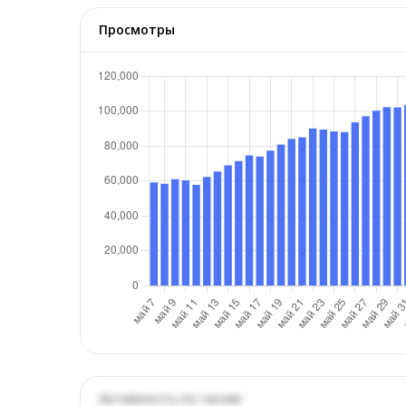
Просмотры
Активность по часам