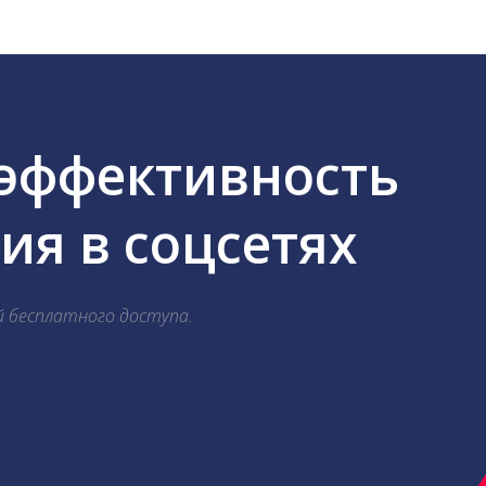
 эффективность
я в соцсетях
й бесплатного доступа.