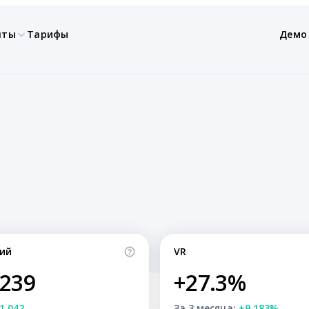
нты
Тарифы
Демо
ий
VR
,239
+27.3%
1,042
За 3 месяца:
+9.183%