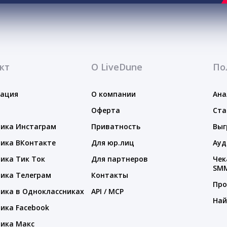
кт
О LiveDune
По
тация
О компании
Ана
Оферта
Ста
ика Инстаграм
Приватность
Выг
ика ВКонтакте
Для юр.лиц
Ауд
ика Тик Ток
Для партнеров
Чек
SM
ика Телеграм
Контакты
Про
ика в Одноклассниках
API / MCP
Най
ика Facebook
ика Макс