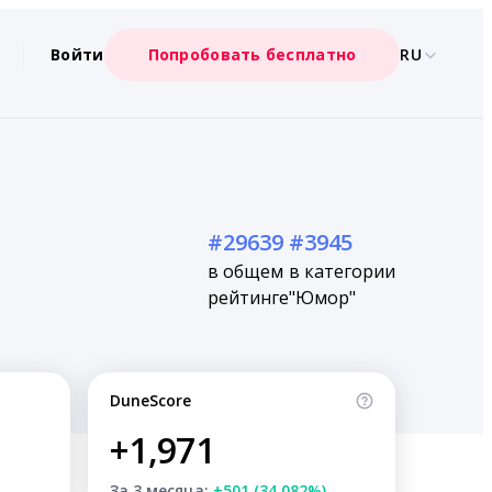
Войти
Попробовать бесплатно
RU
#29639
#3945
в общем
в категории
рейтинге
"Юмор"
DuneScore
+1,971
За 3 месяца:
+501 (34.082%)