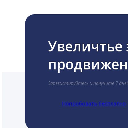
Увеличтье
продвижени
Зарегистируйтесь и получите 7 дне
Попробовать бесплатно