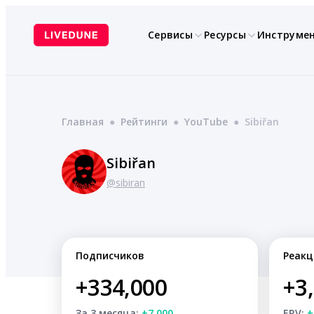
Перейти
к
Сервисы
Ресурсы
Инструме
содержимому
Главная
●
Рейтинги
●
YouTube
●
Sibiřan
Sibiřan
@sibiran
Подписчиков
Реакц
+334,000
+3
За 3 месяца:
+7,000
ERV:
+