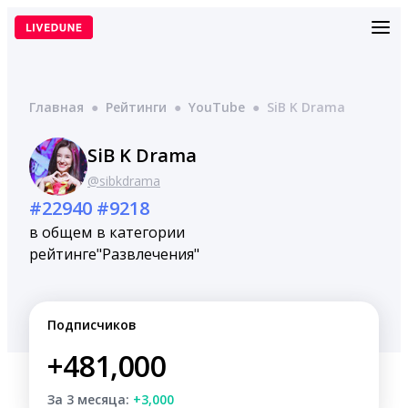
Перейти
к
содержимому
Главная
●
Рейтинги
●
YouTube
●
SiB K Drama
SiB K Drama
@sibkdrama
#22940
#9218
в общем
в категории
рейтинге
"Развлечения"
Подписчиков
+481,000
За 3 месяца:
+3,000