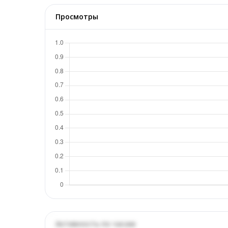
Просмотры
Активность по часам