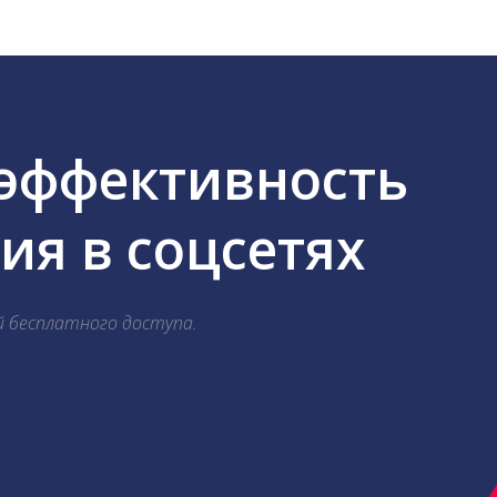
 эффективность
я в соцсетях
й бесплатного доступа.