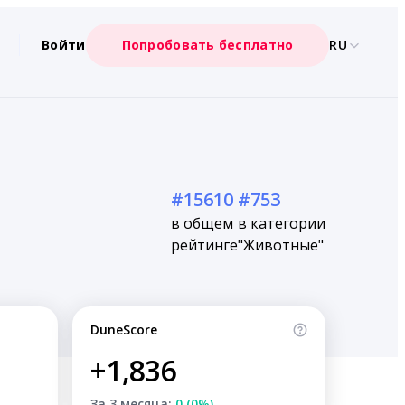
Войти
Попробовать бесплатно
RU
#15610
#753
в общем
в категории
рейтинге
"Животные"
DuneScore
+1,836
За 3 месяца:
0 (0%)