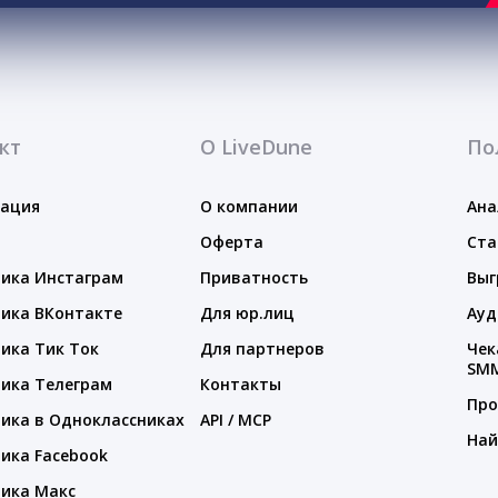
кт
О LiveDune
По
тация
О компании
Ана
Оферта
Ста
ика Инстаграм
Приватность
Выг
ика ВКонтакте
Для юр.лиц
Ауд
ика Тик Ток
Для партнеров
Чек
SM
ика Телеграм
Контакты
Про
ика в Одноклассниках
API / MCP
Най
ика Facebook
ика Макс