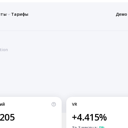
нты
Тарифы
Демо
tion
ий
VR
,205
+4.415%
За 3 месяца:
0%