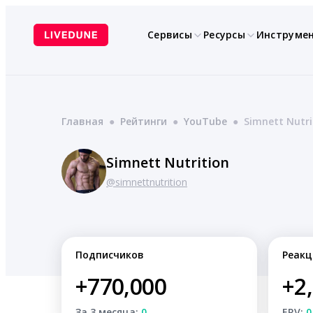
Перейти
к
Сервисы
Ресурсы
Инструме
содержимому
Главная
●
Рейтинги
●
YouTube
●
Simnett Nutri
Simnett Nutrition
@simnettnutrition
Подписчиков
Реакц
+770,000
+2
За 3 месяца:
0
ERV:
0