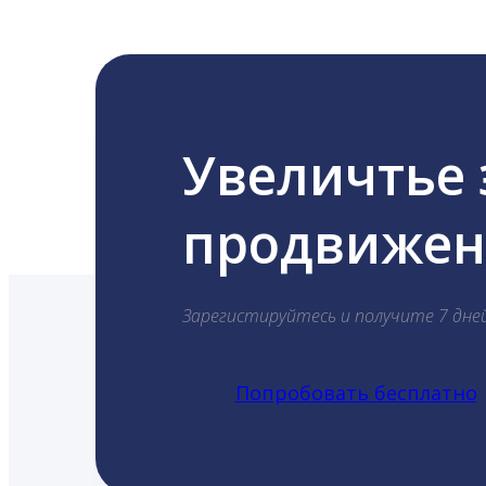
Увеличтье
продвижени
Зарегистируйтесь и получите 7 дне
Попробовать бесплатно