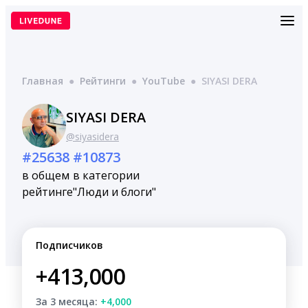
Перейти
к
содержимому
Главная
●
Рейтинги
●
YouTube
●
SIYASI DERA
SIYASI DERA
@siyasidera
#25638
#10873
в общем
в категории
рейтинге
"Люди и блоги"
Подписчиков
+413,000
За 3 месяца:
+4,000