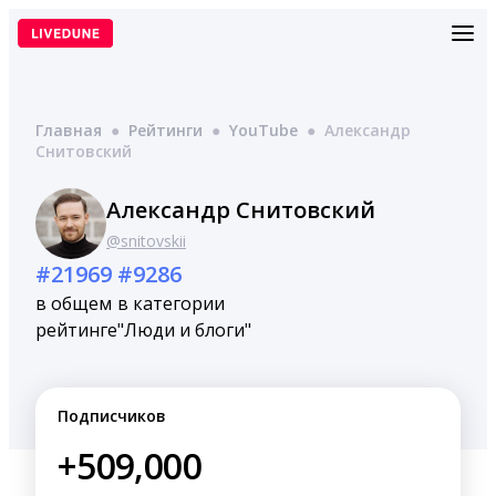
Перейти
к
содержимому
Главная
●
Рейтинги
●
YouTube
●
Александр
Снитовский
Александр Снитовский
@snitovskii
#21969
#9286
в общем
в категории
рейтинге
"Люди и блоги"
Подписчиков
+509,000