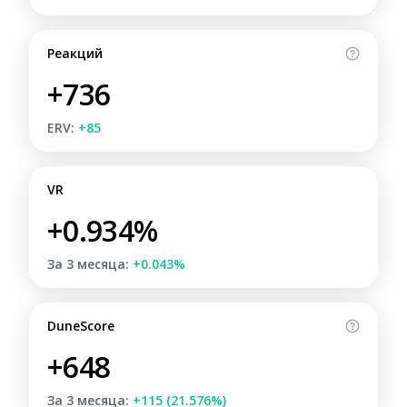
Реакций
+736
ERV:
+85
VR
+0.934%
За 3 месяца:
+0.043%
DuneScore
+648
За 3 месяца:
+115 (21.576%)