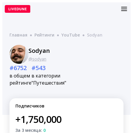
Перейти
к
содержимому
Главная
●
Рейтинги
●
YouTube
●
Sodyan
Sodyan
@sodyan
#6752
#543
в общем
в категории
рейтинге
"Путешествия"
Подписчиков
+1,750,000
За 3 месяца:
0