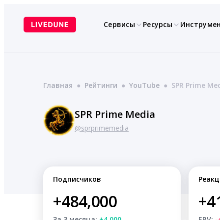
Перейти
к
Сервисы
Ресурсы
Инструме
содержимому
Главная
●
Рейтинги
●
YouTube
●
SPR Prime Me
SPR Prime Media
@sprprimemedia
Подписчиков
Реакц
+484,000
+4
За 3 месяца:
+4,000
ERV:
-