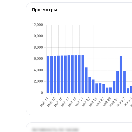
Просмотры
Активность по часам