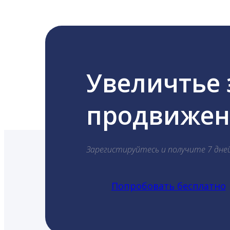
Увеличтье
продвижени
Зарегистируйтесь и получите 7 дне
Попробовать бесплатно