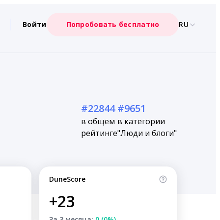
Войти
Попробовать бесплатно
RU
#22844
#9651
в общем
в категории
рейтинге
"Люди и блоги"
DuneScore
+23
За 3 месяца:
0 (0%)