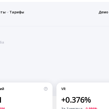
нты
Тарифы
Демо
dia
ий
VR
1
+0.376%
486
За 3 месяца:
-0.986%