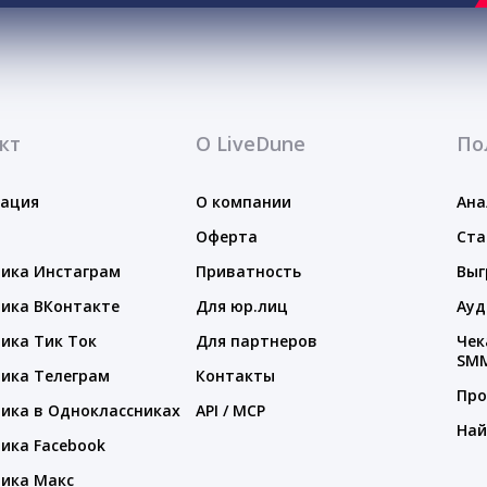
кт
О LiveDune
По
тация
О компании
Ана
Оферта
Ста
ика Инстаграм
Приватность
Выг
ика ВКонтакте
Для юр.лиц
Ауд
ика Тик Ток
Для партнеров
Чек
SM
ика Телеграм
Контакты
Про
ика в Одноклассниках
API / MCP
Най
ика Facebook
ика Макс