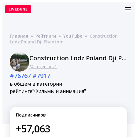
Перейти
к
содержимому
Главная
●
Рейтинги
●
YouTube
●
Construction
Lodz Poland Dji Phantom
Construction Lodz Poland Dji Phantom
@stevenlodz1
#76767
#7917
в общем
в категории
рейтинге
"Фильмы и анимация"
Подписчиков
+57,063