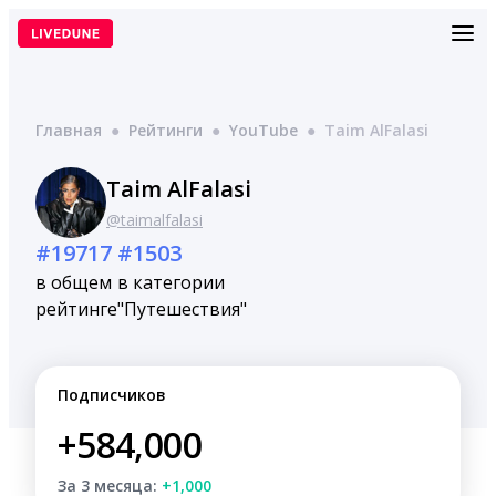
Перейти
к
содержимому
Главная
●
Рейтинги
●
YouTube
●
Taim AlFalasi
Taim AlFalasi
@taimalfalasi
#19717
#1503
в общем
в категории
рейтинге
"Путешествия"
Подписчиков
+584,000
За 3 месяца:
+1,000