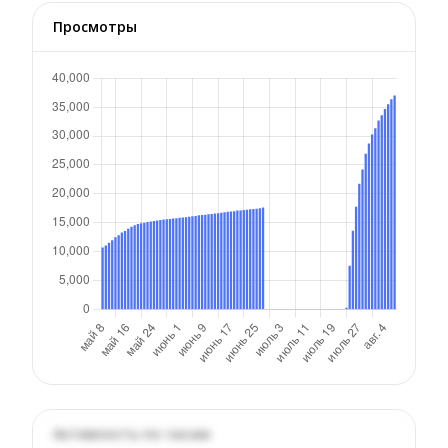
Просмотры
Активность по часам