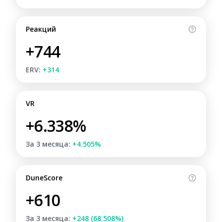
Реакций
+744
ERV:
+314
VR
+6.338%
За 3 месяца:
+4.505%
DuneScore
+610
За 3 месяца:
+248 (68.508%)