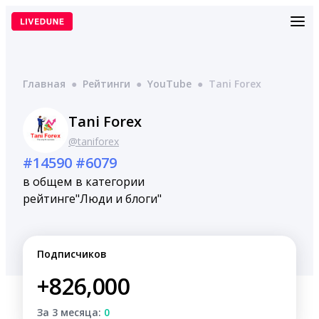
Перейти
к
содержимому
Главная
●
Рейтинги
●
YouTube
●
Tani Forex
Tani Forex
@taniforex
#14590
#6079
в общем
в категории
рейтинге
"Люди и блоги"
Подписчиков
+826,000
За 3 месяца:
0