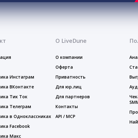
кт
О LiveDune
По
тация
О компании
Ана
Оферта
Ста
ика Инстаграм
Приватность
Выг
ика ВКонтакте
Для юр.лиц
Ауд
ика Тик Ток
Для партнеров
Чек
SM
ика Телеграм
Контакты
Про
ика в Одноклассниках
API / MCP
Най
ика Facebook
ика Макс