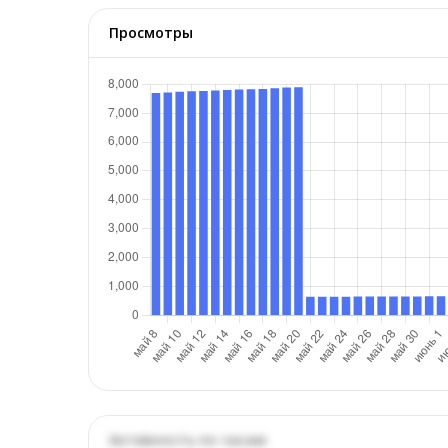
Просмотры
Активность по часам