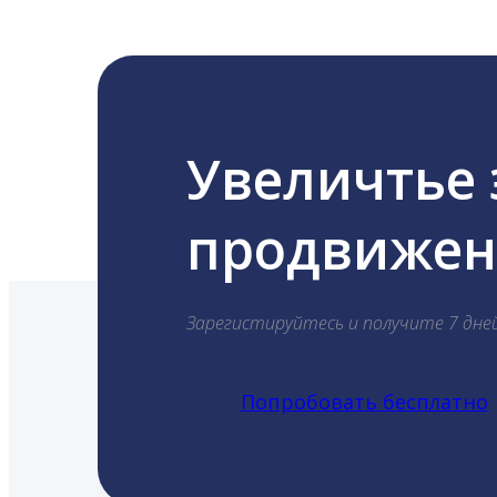
Увеличтье
продвижени
Зарегистируйтесь и получите 7 дне
Попробовать бесплатно