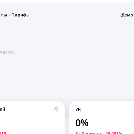
нты
Тарифы
Демо
 Agency
ий
VR
0%
115
За 3 месяца:
-26.098%