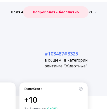
Войти
Попробовать бесплатно
RU
#103487
#3325
в общем
в категории
рейтинге
"Животные"
DuneScore
+10
За 3 месяца:
0 (0%)