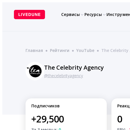
Перейти
к
Сервисы
Ресурсы
Инструме
содержимому
Главная
●
Рейтинги
●
YouTube
●
The Celebrity
The Celebrity Agency
@thecelebrityagency
Подписчиков
Реакц
+29,500
0
За 3 месяца:
0
ERV:
-