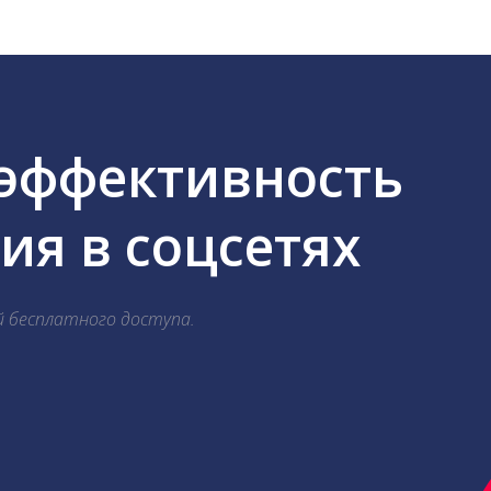
 эффективность
я в соцсетях
й бесплатного доступа.