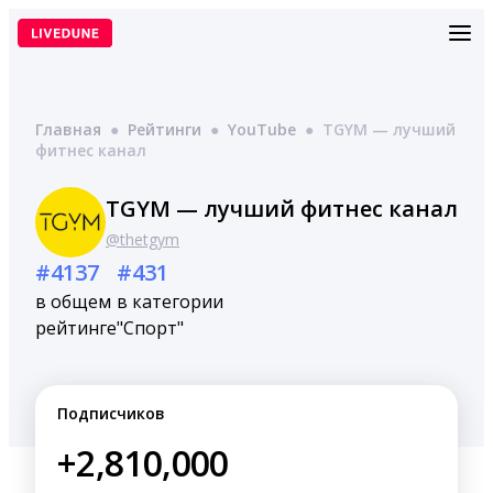
Перейти
к
содержимому
Главная
●
Рейтинги
●
YouTube
●
TGYM — лучший
фитнес канал
TGYM — лучший фитнес канал
@thetgym
#4137
#431
в общем
в категории
рейтинге
"Спорт"
Подписчиков
+2,810,000