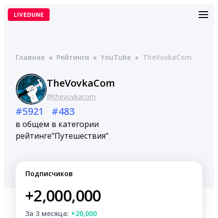
Перейти
к
содержимому
Главная
●
Рейтинги
●
YouTube
●
TheVovkaCom
TheVovkaCom
@thevovkacom
#5921
#483
в общем
в категории
рейтинге
"Путешествия"
Подписчиков
+2,000,000
За 3 месяца:
+20,000