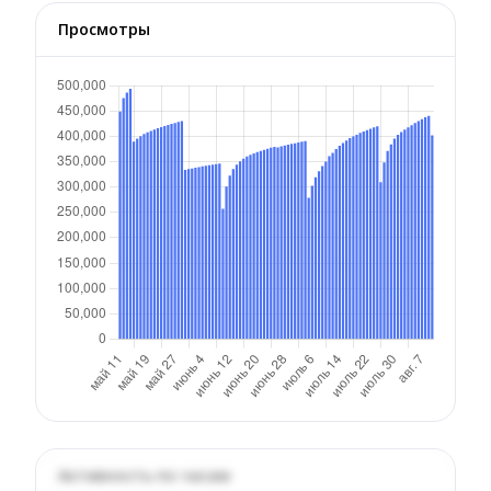
Просмотры
Активность по часам