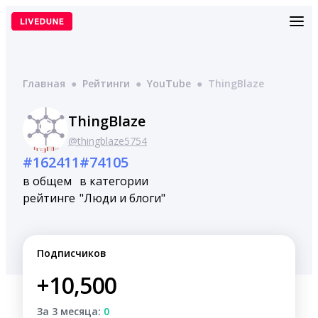
Перейти
к
содержимому
Главная
●
Рейтинги
●
YouTube
●
ThingBlaze
ThingBlaze
@thingblaze5754
#162411
#74105
в общем
в категории
рейтинге
"Люди и блоги"
Подписчиков
+10,500
За 3 месяца:
0