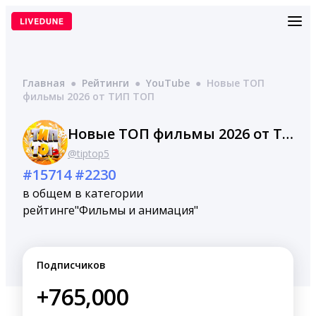
Перейти
к
содержимому
Главная
●
Рейтинги
●
YouTube
●
Новые ТОП
фильмы 2026 от ТИП ТОП
Новые ТОП фильмы 2026 от ТИП ТОП
@tiptop5
#15714
#2230
в общем
в категории
рейтинге
"Фильмы и анимация"
Подписчиков
+765,000