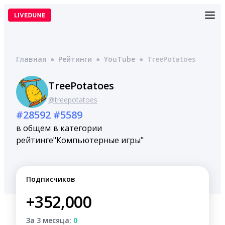
Перейти
к
содержимому
Главная
●
Рейтинги
●
YouTube
●
TreePotatoes
TreePotatoes
@treepotatoes
#28592
#5589
в общем
в категории
рейтинге
"Компьютерные игры"
Подписчиков
+352,000
За 3 месяца:
0