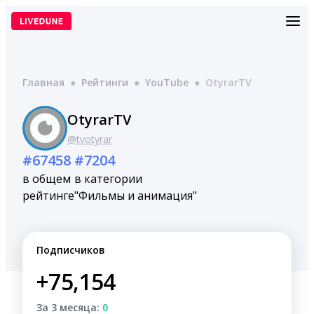
Перейти
к
содержимому
Главная
●
Рейтинги
●
YouTube
●
OtyrarTV
OtyrarTV
@tvotyrar
#67458
#7204
в общем
в категории
рейтинге
"Фильмы и анимация"
Подписчиков
+75,154
За 3 месяца:
0