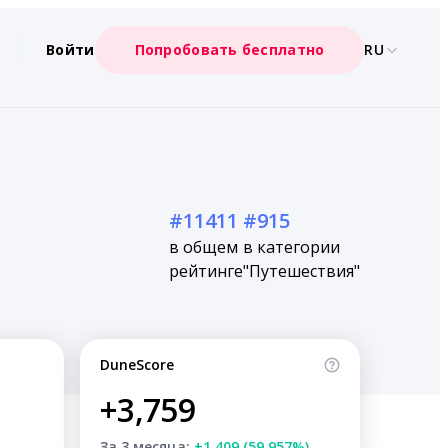
Войти
Попробовать бесплатно
RU
#11411
#915
в общем
в категории
рейтинге
"Путешествия"
DuneScore
+3,759
За 3 месяца:
+1,409 (59.957%)