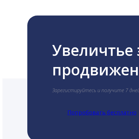
Увеличтье
продвижени
Зарегистируйтесь и получите 7 дне
Попробовать бесплатно