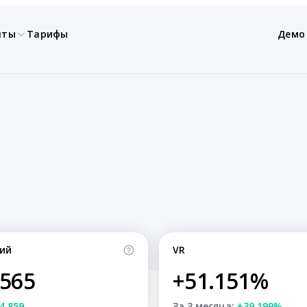
нты
Тарифы
Демо
ий
VR
,565
+51.151%
4,859
За 3 месяца:
+39.199%