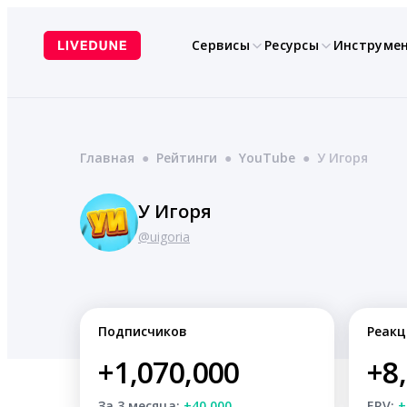
Перейти
к
Сервисы
Ресурсы
Инструме
содержимому
Главная
●
Рейтинги
●
YouTube
●
У Игоря
У Игоря
@uigoria
Подписчиков
Реакц
+1,070,000
+8
За 3 месяца:
+40,000
ERV:
+