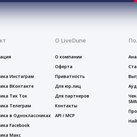
кт
О LiveDune
По
тация
О компании
Ана
Оферта
Ста
ика Инстаграм
Приватность
Выг
ика ВКонтакте
Для юр.лиц
Ауд
ика Тик Ток
Для партнеров
Чек
SM
ика Телеграм
Контакты
Про
ика в Одноклассниках
API / MCP
Най
ика Facebook
ика Макс