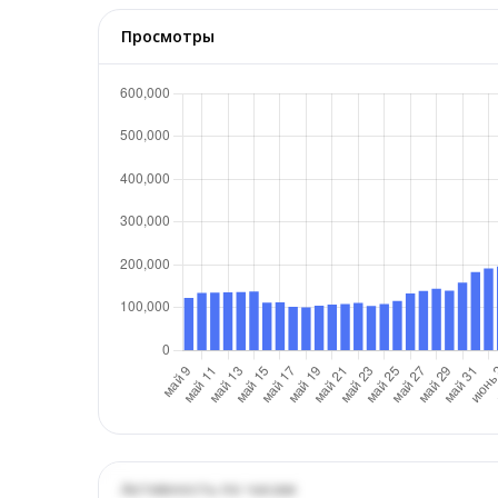
Просмотры
Активность по часам