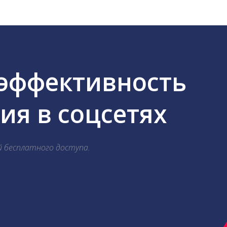
 эффективность
я в соцсетях
й бесплатного доступа.