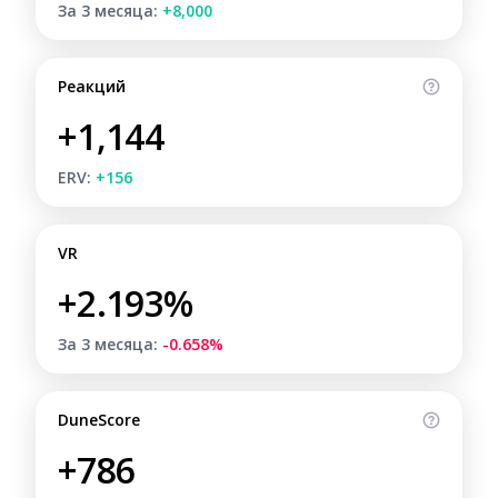
За 3 месяца:
+8,000
Реакций
+1,144
ERV:
+156
VR
+2.193%
За 3 месяца:
-0.658%
DuneScore
+786