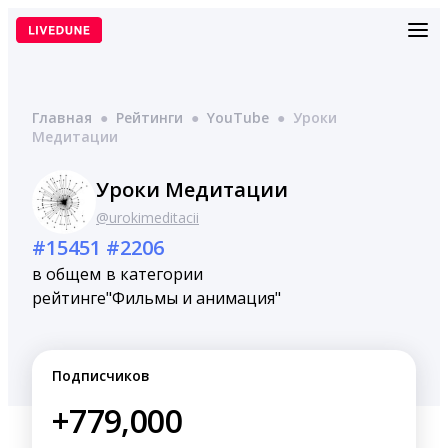
Перейти
к
содержимому
Главная
●
Рейтинги
●
YouTube
●
Уроки
Медитации
Уроки Медитации
@urokimeditacii
#15451
#2206
в общем
в категории
рейтинге
"Фильмы и анимация"
Подписчиков
+779,000