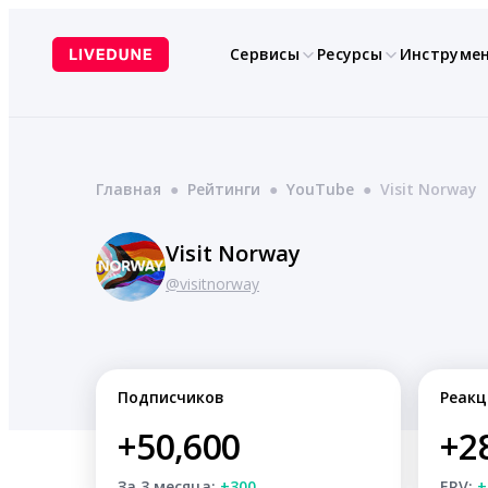
Перейти
к
Сервисы
Ресурсы
Инструме
содержимому
Главная
●
Рейтинги
●
YouTube
●
Visit Norway
Visit Norway
@visitnorway
Подписчиков
Реакц
+50,600
+2
За 3 месяца:
+300
ERV:
+