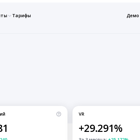
нты
Тарифы
Демо
ий
VR
81
+29.291%
240
За 3 месяца:
+25.172%