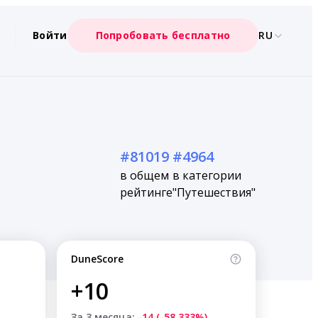
Войти
Попробовать бесплатно
RU
#81019
#4964
в общем
в категории
рейтинге
"Путешествия"
DuneScore
+10
За 3 месяца:
-14 (-58.333%)