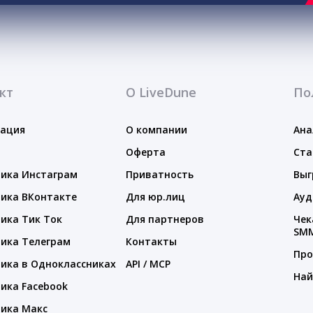
кт
О LiveDune
По
тация
О компании
Ана
Оферта
Ста
ика Инстаграм
Приватность
Выг
ика ВКонтакте
Для юр.лиц
Ауд
ика Тик Ток
Для партнеров
Чек
SM
ика Телеграм
Контакты
Про
ика в Одноклассниках
API / MCP
Най
ика Facebook
ика Макс