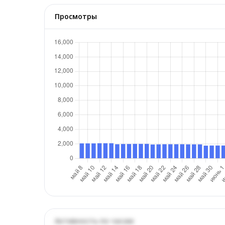
Просмотры
Активность по часам