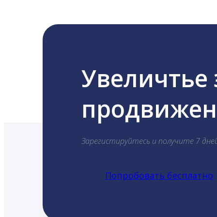
Увеличтье
продвижени
Зарегистируйтесь и получите 7 дне
Попробовать бесплатно