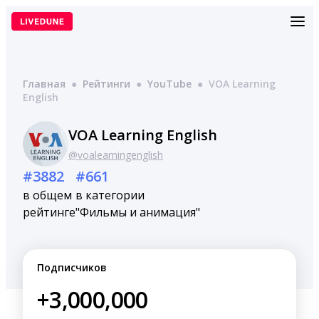
Перейти
к
содержимому
Главная
●
Рейтинги
●
YouTube
●
VOA Learning
English
VOA Learning English
@voalearningenglish
#3882
#661
в общем
в категории
рейтинге
"Фильмы и анимация"
Подписчиков
+3,000,000