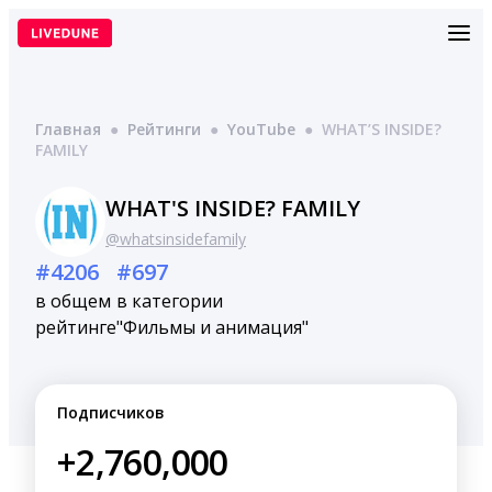
Перейти
к
содержимому
Главная
●
Рейтинги
●
YouTube
●
WHAT’S INSIDE?
FAMILY
WHAT'S INSIDE? FAMILY
@whatsinsidefamily
#4206
#697
в общем
в категории
рейтинге
"Фильмы и анимация"
Подписчиков
+2,760,000