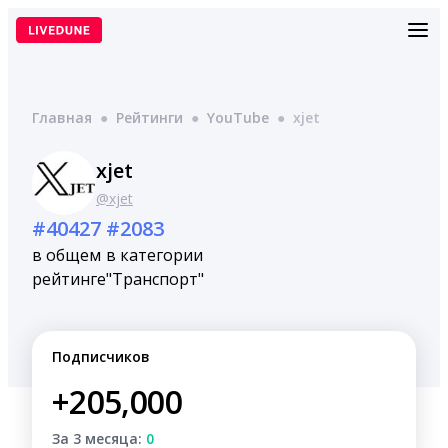
Перейти
к
содержимому
Главная
●
Рейтинги
●
YouTube
●
xjet
xjet
@xjet
#40427
#2083
в общем
в категории
рейтинге
"Транспорт"
Подписчиков
+205,000
За 3 месяца:
0