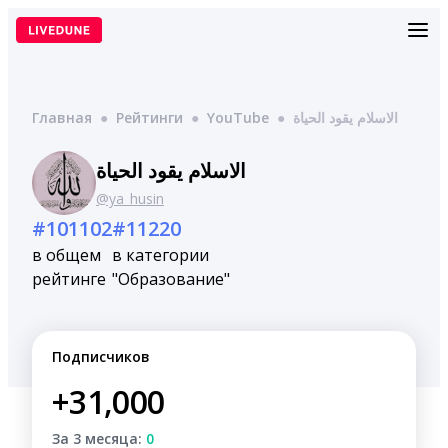
Перейти
к
содержимому
Главная
●
Рейтинги
●
YouTube
●
الاسلام يقود الحياة
الاسلام يقود الحياة
@ya_husin
#101102
#11220
в общем
в категории
рейтинге
"Образование"
Подписчиков
+31,000
За 3 месяца:
0