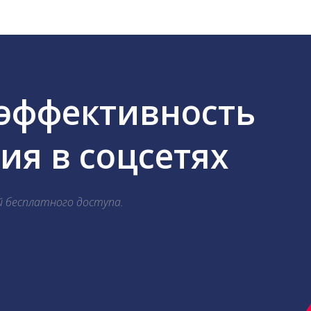
 эффективность
я в соцсетях
й бесплатного доступа.