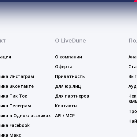
кт
О LiveDune
По
тация
О компании
Ана
Оферта
Ста
ика Инстаграм
Приватность
Выг
ика ВКонтакте
Для юр.лиц
Ауд
ика Тик Ток
Для партнеров
Чек
SM
ика Телеграм
Контакты
Про
ика в Одноклассниках
API / MCP
Най
ика Facebook
ика Макс