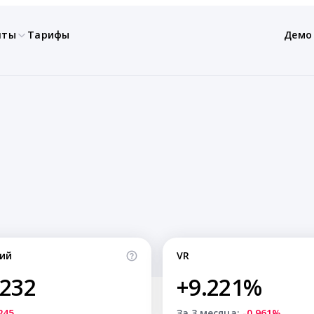
нты
Тарифы
Демо
ий
VR
,232
+9.221%
245
За 3 месяца:
-0.961%