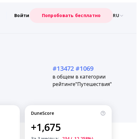
Войти
Попробовать бесплатно
RU
#13472
#1069
в общем
в категории
рейтинге
"Путешествия"
DuneScore
+1,675
За 3 месяца:
-234 (-12.258%)