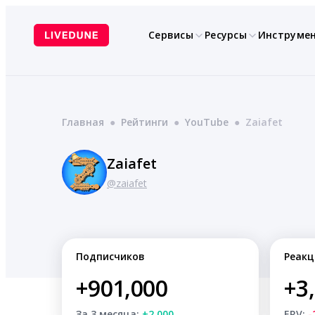
Перейти
к
Сервисы
Ресурсы
Инструме
содержимому
Главная
●
Рейтинги
●
YouTube
●
Zaiafet
Zaiafet
@zaiafet
Подписчиков
Реакц
+901,000
+3
За 3 месяца:
+2,000
ERV:
-