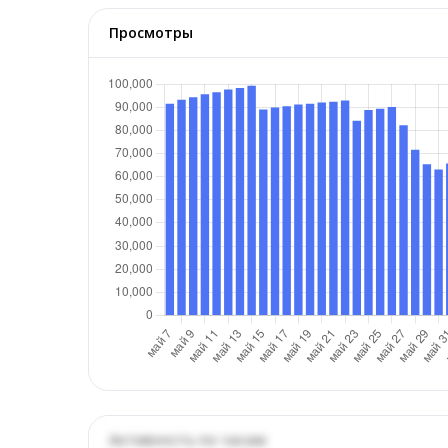
Просмотры
Активность по часам