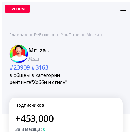
Перейти
к
содержимому
Главная
●
Рейтинги
●
YouTube
●
Mr. zau
Mr. zau
@zau
#23909
#3163
в общем
в категории
рейтинге
"Хобби и стиль"
Подписчиков
+453,000
За 3 месяца:
0