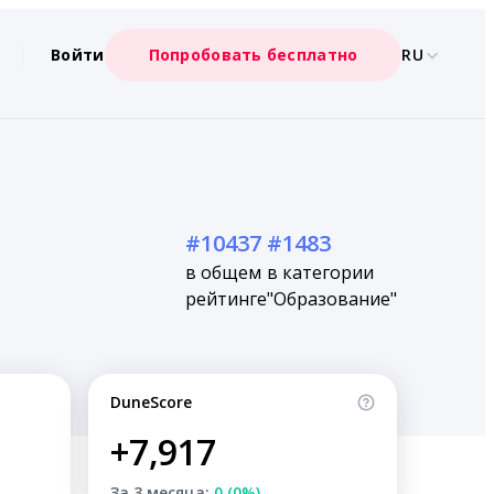
Войти
Попробовать бесплатно
RU
#10437
#1483
в общем
в категории
рейтинге
"Образование"
DuneScore
+7,917
За 3 месяца:
0 (0%)