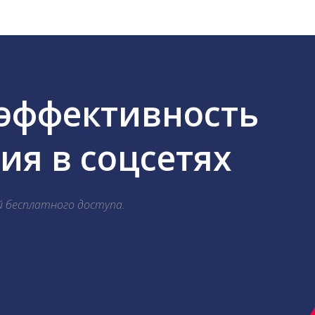
 эффективность
я в соцсетях
й бесплатного доступа.