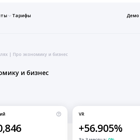
нты
Тарифы
Демо
лях | Про экономику и бизнес
омику и бизнес
ий
VR
0,846
+56.905%
За 3 месяца:
0%