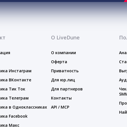
кт
О LiveDune
По
тация
О компании
Ана
Оферта
Ста
ика Инстаграм
Приватность
Выг
ика ВКонтакте
Для юр.лиц
Ауд
ика Тик Ток
Для партнеров
Чек
SM
ика Телеграм
Контакты
Про
ика в Одноклассниках
API / MCP
Най
ика Facebook
ика Макс