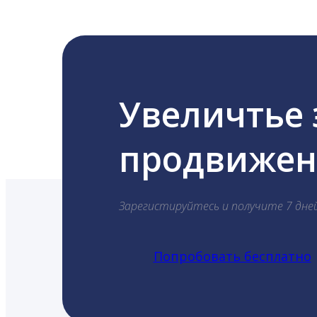
Увеличтье
продвижени
Зарегистируйтесь и получите 7 дне
Попробовать бесплатно