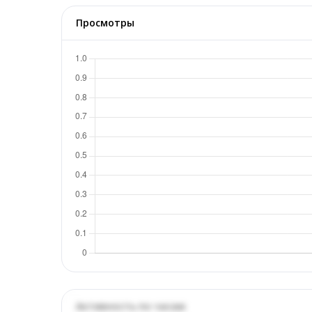
Просмотры
Активность по часам