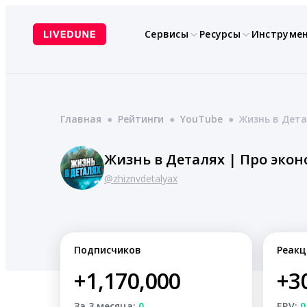
Перейти
к
Сервисы
Ресурсы
Инструме
содержимому
Главная
●
Рейтинги
●
YouTube
●
Жизнь в Дета
Жизнь в Деталях | Про экон
@zhiznvdetalyax
Подписчиков
Реакц
+1,170,000
+3
За 3 месяца:
0
ERV:
0