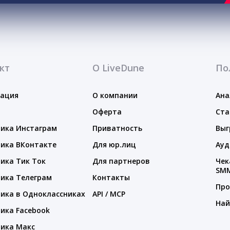
кт
О LiveDune
По
тация
О компании
Ана
Оферта
Ста
ика Инстаграм
Приватность
Выг
ика ВКонтакте
Для юр.лиц
Ауд
ика Тик Ток
Для партнеров
Чек
SM
ика Телеграм
Контакты
Про
ика в Одноклассниках
API / MCP
Най
ика Facebook
ика Макс