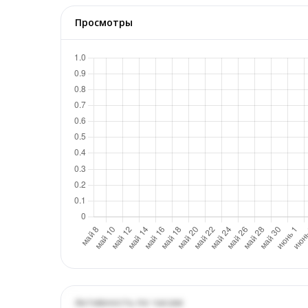
Просмотры
Активность по часам