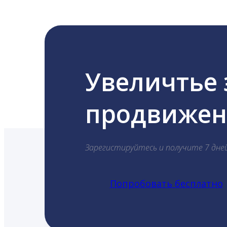
Увеличтье
продвижени
Зарегистируйтесь и получите 7 дне
Попробовать бесплатно