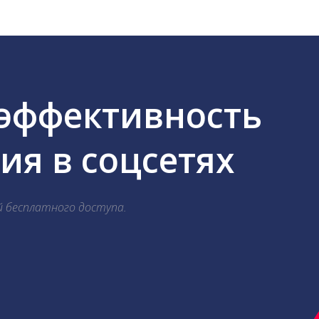
 эффективность
я в соцсетях
й бесплатного доступа.