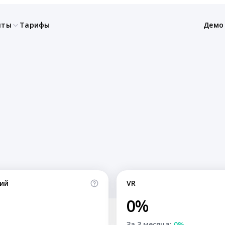
нты
Тарифы
Демо
ий
VR
0%
За 3 месяца:
0%