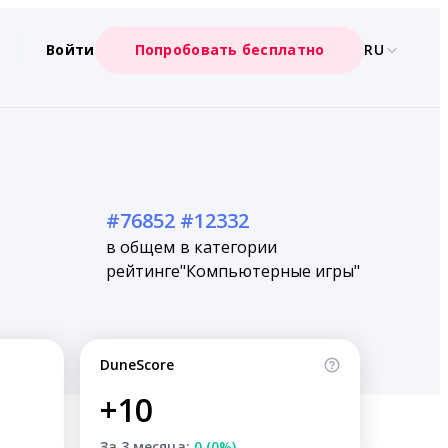
Войти
Попробовать бесплатно
RU
#76852
#12332
в общем
в категории
рейтинге
"Компьютерные игры"
DuneScore
+10
За 3 месяца:
0 (0%)