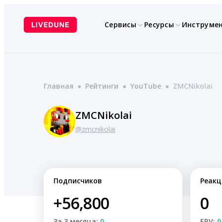
Перейти
к
Сервисы
Ресурсы
Инструме
содержимому
Главная
●
Рейтинги
●
YouTube
●
ZMCNikolai
ZMCNikolai
@zmcnikolai
Подписчиков
Реакц
+56,800
0
За 3 месяца:
0
ERV:
0