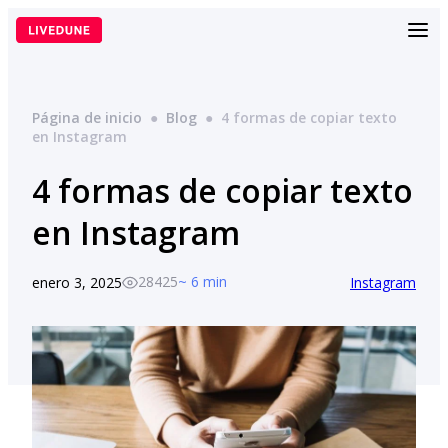
Saltar
al
contenido
Página de inicio
●
Blog
●
4 formas de copiar texto
en Instagram
4 formas de copiar texto
en Instagram
28425
~ 6 min
enero 3, 2025
Instagram