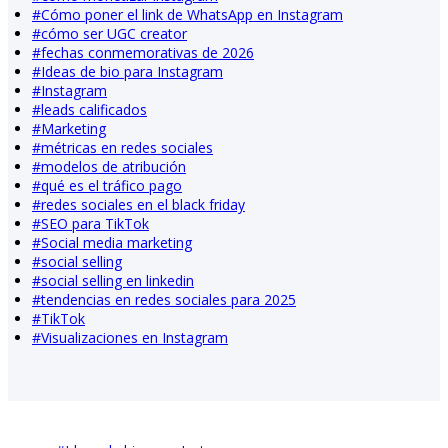
#
Cómo poner el link de WhatsApp en Instagram
#
cómo ser UGC creator
#
fechas conmemorativas de 2026
#
Ideas de bio para Instagram
#
Instagram
#
leads calificados
#
Marketing
#
métricas en redes sociales
#
modelos de atribución
#
qué es el tráfico pago
#
redes sociales en el black friday
#
SEO para TikTok
#
Social media marketing
#
social selling
#
social selling en linkedin
#
tendencias en redes sociales para 2025
#
TikTok
#
Visualizaciones en Instagram