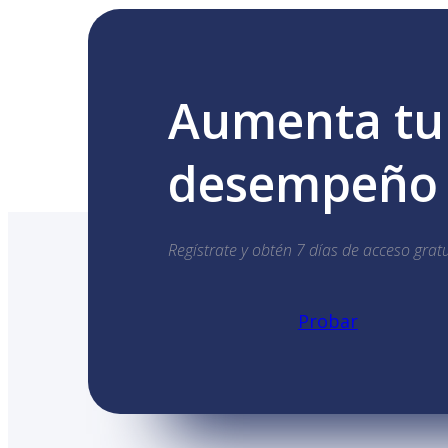
Aumenta tu 
desempeño e
Regístrate y obtén 7 días de acceso gratu
Probar