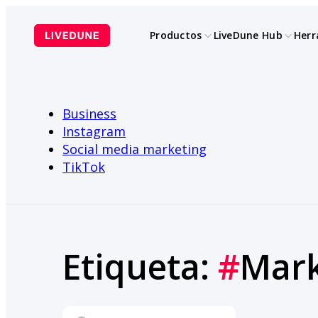
Saltar
al
Productos
LiveDune Hub
Herr
contenido
Business
Instagram
Social media marketing
TikTok
Etiqueta:
#
Mark
Buscar