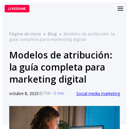
Saltar
al
contenido
Página de inicio
●
Blog
●
Modelos de atribución: la
guía completa para marketing digital
Modelos de atribución:
la guía completa para
marketing digital
758
~ 5 min
octubre 8, 2025
Social media marketing