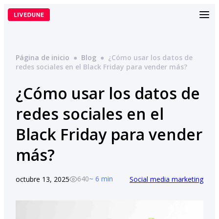
Saltar
al
contenido
Página de inicio
●
Blog
●
¿Cómo usar los datos de
redes sociales en el Black Friday para vender más?
¿Cómo usar los datos de
redes sociales en el
Black Friday para vender
más?
640
~ 6 min
octubre 13, 2025
Social media marketing