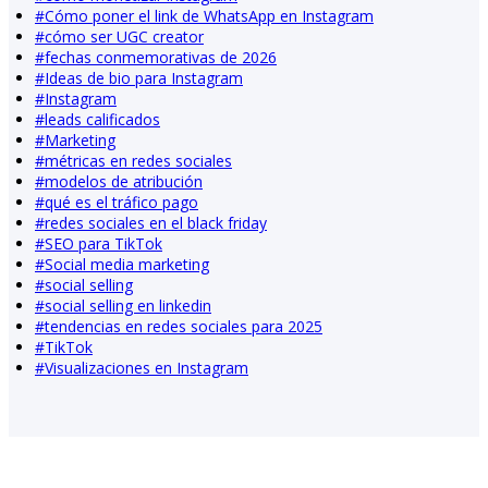
#
Cómo poner el link de WhatsApp en Instagram
#
cómo ser UGC creator
#
fechas conmemorativas de 2026
#
Ideas de bio para Instagram
#
Instagram
#
leads calificados
#
Marketing
#
métricas en redes sociales
#
modelos de atribución
#
qué es el tráfico pago
#
redes sociales en el black friday
#
SEO para TikTok
#
Social media marketing
#
social selling
#
social selling en linkedin
#
tendencias en redes sociales para 2025
#
TikTok
#
Visualizaciones en Instagram