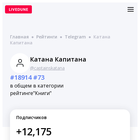
Перейти
к
содержимому
Главная
●
Рейтинги
●
Telegram
●
Катана
Капитана
Катана Капитана
@captainskatana
#18914
#73
в общем
в категории
рейтинге
"Книги"
Подписчиков
+12,175