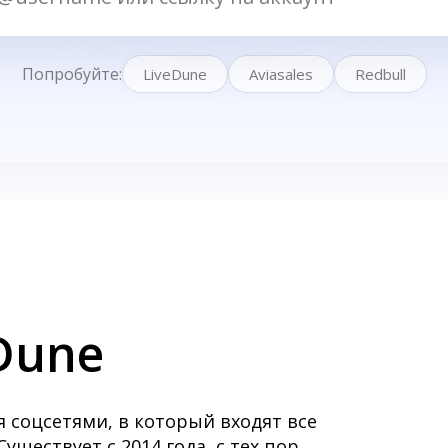
eDune
 соцсетями, в который входят все
ществует с 2014 года, с тех пор