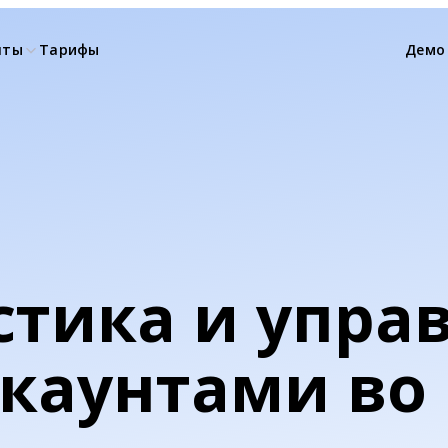
нты
Тарифы
Демо
стика и упра
каунтами во