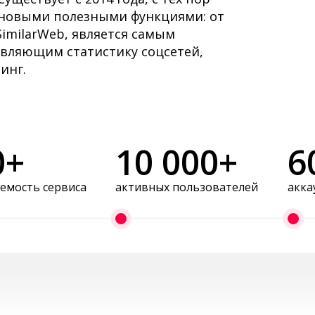
 новыми полезными функциями: от
SimilarWeb, является самым
авляющим статистику соцсетей,
инг.
0+
10 000+
6
емость сервиса
активных пользователей
акка