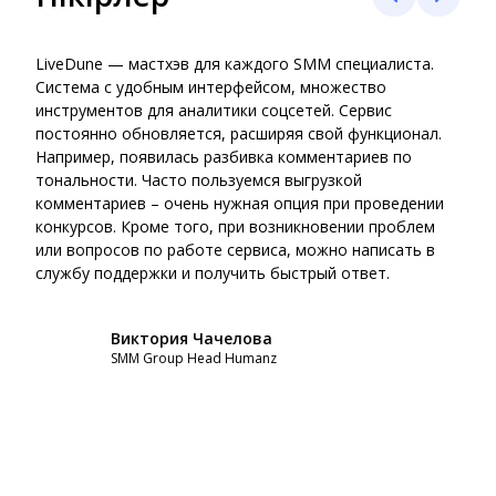
LiveDune — мастхэв для каждого SMM специалиста.
Live
Система с удобным интерфейсом, множество
серв
инструментов для аналитики соцсетей. Сервис
навс
постоянно обновляется, расширяя свой функционал.
нуже
Например, появилась разбивка комментариев по
аген
тональности. Часто пользуемся выгрузкой
надо
комментариев – очень нужная опция при проведении
дела
конкурсов. Кроме того, при возникновении проблем
пере
или вопросов по работе сервиса, можно написать в
данн
службу поддержки и получить быстрый ответ.
конк
Виктория Чачелова
SMM Group Head Humanz