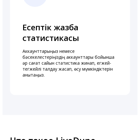
Есептік жазба
статистикасы
Аккаунттарыңыз немесе
бәсекелестеріңіздің аккаунттары бойынша
әр сағат сайын статистика жинап, егжей-
тегжейлі талдау жасап, өсу мүмкіндіктерін
анықтаңыз.