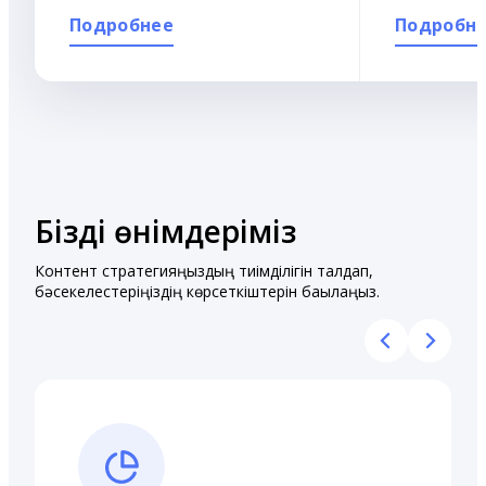
Подробнее
Подробн
Біздің өнімдеріміз
Контент стратегияңыздың тиімділігін талдап,
бәсекелестеріңіздің көрсеткіштерін бақылаңыз.