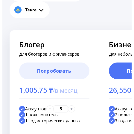
Тенге
Блогер
Бизне
Для блогеров и фрилансеров
Для неболь
Попробовать
По
1,005.75 ₸
26,550 
/
в месяц
Аккаунтов
5
Аккаунто
1 пользователь
2 пользо
1 год исторических данных
3 года и