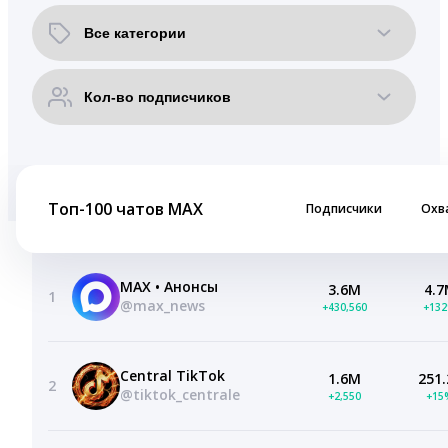
Топ-100 чатов MAX
Подписчики
Охв
MAX • Анонсы
3.6M
4.
1
@max_news
+430,560
+13
Central TikTok
1.6M
251.
2
@tiktok_centrale
+2,550
+15