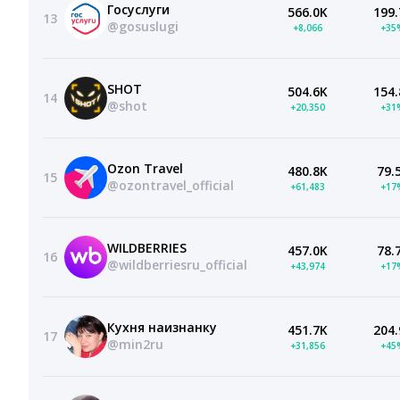
Госуслуги
566.0K
199.
13
@gosuslugi
+8,066
+35
SHOT
504.6K
154.
14
@shot
+20,350
+31
Ozon Travel
480.8K
79.
15
@ozontravel_official
+61,483
+17
WILDBERRIES
457.0K
78.
16
@wildberriesru_official
+43,974
+17
Кухня наизнанку
451.7K
204.
17
@min2ru
+31,856
+45