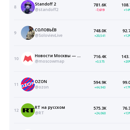
Standoff 2
781.6K
108.
8
@standoff2
-7,619
+14
СОЛОВЬЁВ
748.0K
92.
9
@SolovievLive
+20,541
+12
Новости Москвы — Москваер
716.4K
143.
10
@moscowmap
+3,575
+20
OZON
594.9K
99.
11
@ozon
+44,943
+17
RT на русском
575.3K
76.
12
@RT
+24,060
+13