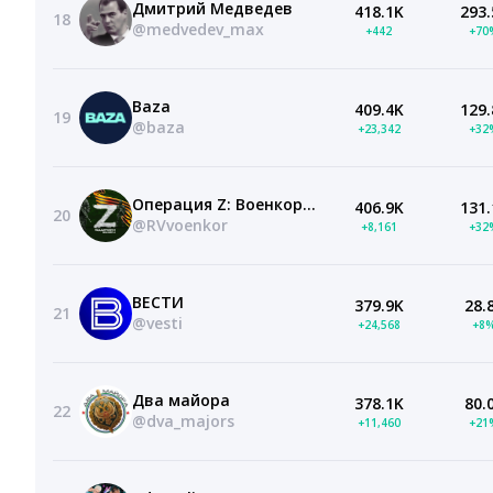
Дмитрий Медведев
418.1K
293.
18
@medvedev_max
+442
+70
Baza
409.4K
129.
19
@baza
+23,342
+32
Операция Z: Военкоры Русской Весны
406.9K
131.
20
@RVvoenkor
+8,161
+32
ВЕСТИ
379.9K
28.
21
@vesti
+24,568
+8
Два майора
378.1K
80.
22
@dva_majors
+11,460
+21