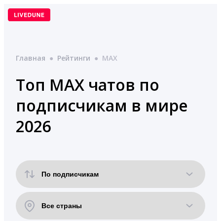
Перейти
к
содержимому
Главная
●
Рейтинги
●
MAX
Топ MAX чатов по
подписчикам в мире
2026