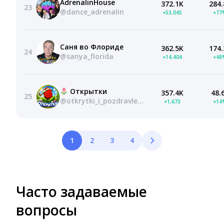
AdrenalinHouse
372.1K
284.
23
@dance_adrenalin
+53,045
+77
Саня во Флориде
362.5K
174.
24
@sanya_florida
+14,404
+48
Открытки
357.4K
48.
25
@otkrytki_i_pozdravlenia
+1,673
+14
1
2
3
4
Часто задаваемые
вопросы