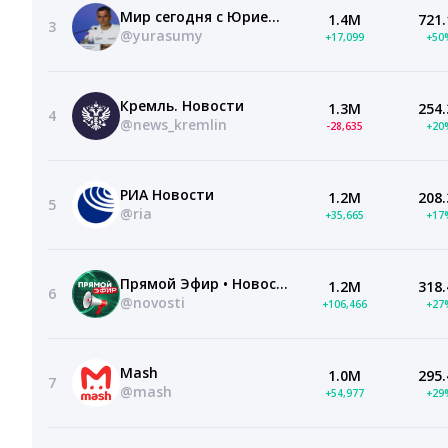
Мир сегодня с Юрием Подолякой
1.4M
721.
3
@yurasumy
+17,099
+50
Кремль. Новости
1.3M
254.
4
@news_kremlin
-28,635
+20
РИА Новости
1.2M
208.
5
@ria
+35,665
+17
Прямой Эфир • Новости
1.2M
318.
6
@novosti
+106,466
+27
Mash
1.0M
295.
7
@mash
+54,977
+29